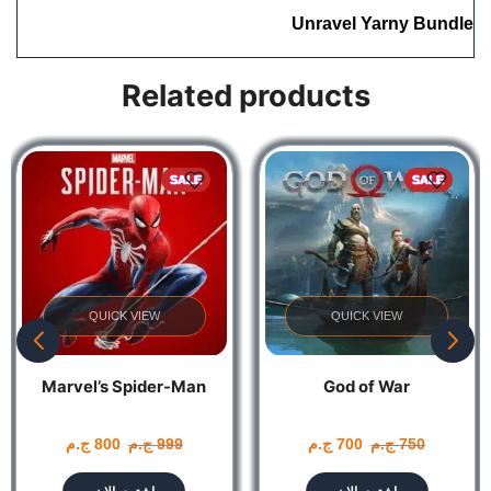
Unravel Yarny Bundle
Related products
SALE
SALE
QUICK VIEW
QUICK VIEW
Marvel’s Spider-Man
God of War
750
ج.م
700
ج.م
999
ج.م
800
ج.م