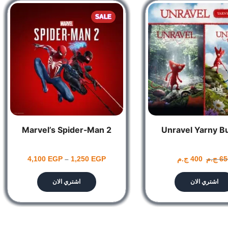
SALE
Famil
Marvel’s Spider-Man 2
Unravel Yarny B
65
ج.م
400
ج.م
EGP
1,250
–
EGP
4,100
اشتري الان
اشتري الان