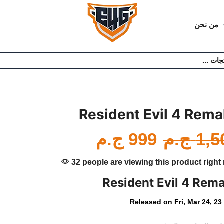
من نحن
Resident Evil 4 Rem
1,5
ج.م
999
ج.م
32 people are viewing this product right
Resident Evil 4 Rem
Released on Fri, Mar 24, 23