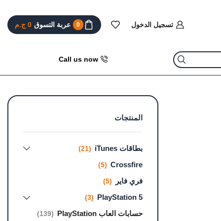
تسجيل الدخول
عربة التسوق
0
ج.م
0
Call us now
المنتجات
بطاقات iTunes
(21)
Crossfire
(5)
فري فاير
(5)
PlayStation 5
(3)
حسابات العاب PlayStation
(139)