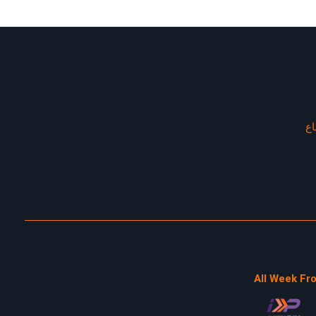
اع
All Week Fr