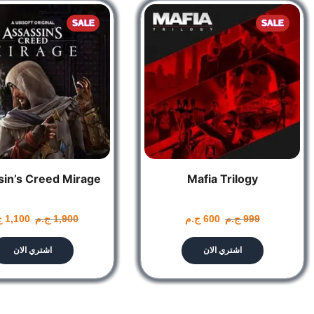
SALE
SALE
Expect the unexpected
 environmental interactions and twists on classic moments.
in’s Creed Mirage
Mafia Trilogy
999
ج.م
600
ج.م
1,900
ج.م
1,100
ج
اشتري الان
اشتري الان