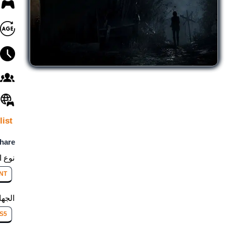
list
hare:
نوع ا
NT
الجها
S5™