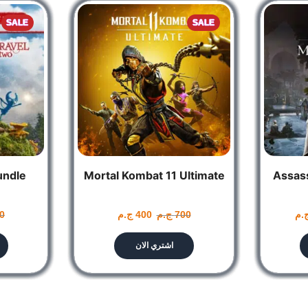
SALE
SALE
iar scenarios are filled with new surprises. Discover secret
undle
Mortal Kombat 11 Ultimate
Assass
.م
700
ج.م
400
ج.م
0
اشتري الان