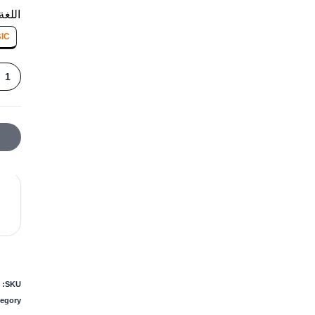
اللغة
IC
SKU:
egory: