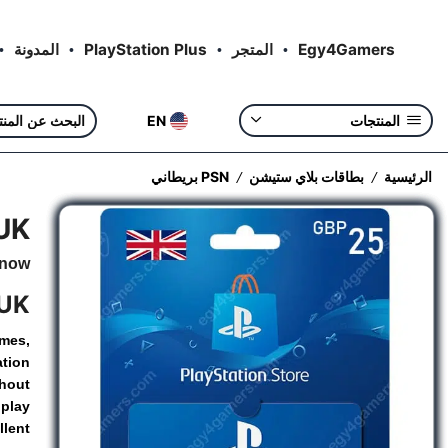
Egy4Gamers
المتجر
PlayStation Plus
المدونة
EN
المنتجات
الرئيسية
بطاقات بلاي ستيشن
PSN بريطاني
/
/
UK
 now
 UK
mes,
ation
thout
play
lent.