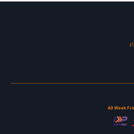
اع
All Week Fr