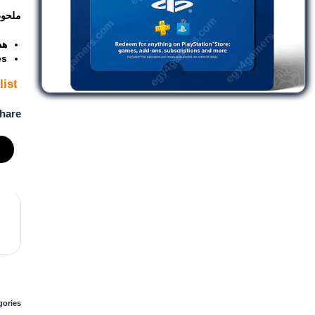
ملحو
هذ
es
list
hare:
ories: