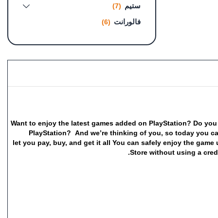
ستيم
(7)
فالورانت
(6)
Want
to
enjoy
the
latest
games
added
on
PlayStation?
Do
you
PlayStation?
And
we’re
thinking
of
you,
so
today
you
c
let
you
pay,
buy,
and
get
it
all
You
can
safely
enjoy
the
game
Store
without
using
a
cred