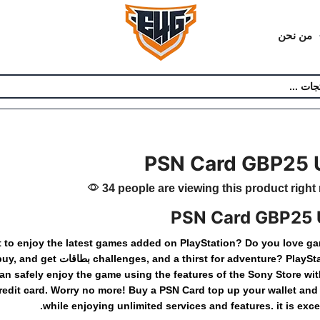
من نحن
PSN Card GBP25 
34 people are viewing this product right
PSN Card GBP25
t
to
enjoy
the
latest
games
added
on
PlayStation?
Do
you
love
ga
PlaySt
adventure?
for
thirst
a
and
challenges,
بطاقات
get
and
buy,
an
safely
enjoy
the
game
using
the
features
of
the
Sony
Store
wi
redit
card.
Worry
no
more!
Buy
a
PSN Card
top
up
your
wallet
and
while
enjoying
unlimited
services
and
features.
it
is
excel