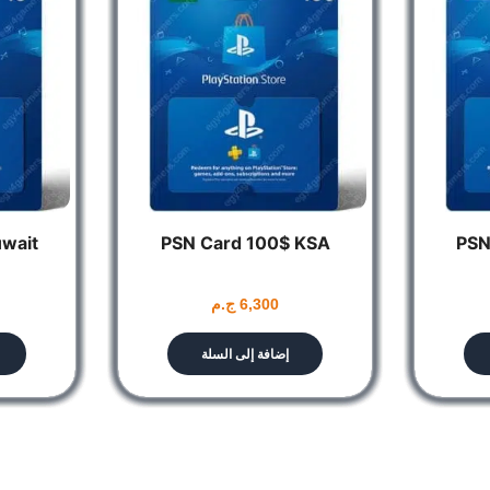
uwait
PSN Card 100$ KSA
PSN
6,300
ج.م
إضافة إلى السلة