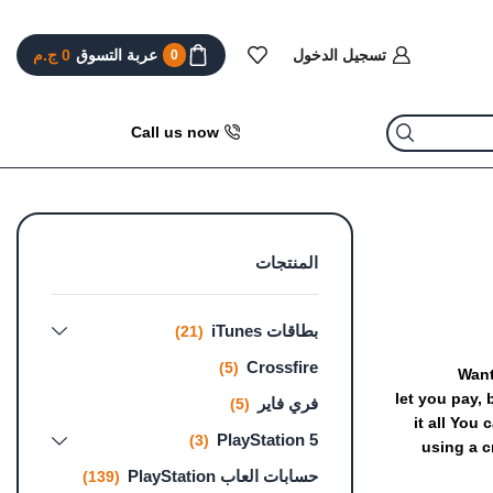
تسجيل الدخول
عربة التسوق
0
ج.م
0
Call us now
المنتجات
بطاقات iTunes
(21)
Crossfire
(5)
Wan
let
you
pay,
فري فاير
(5)
it
all
You
c
PlayStation 5
(3)
using
a
c
حسابات العاب PlayStation
(139)