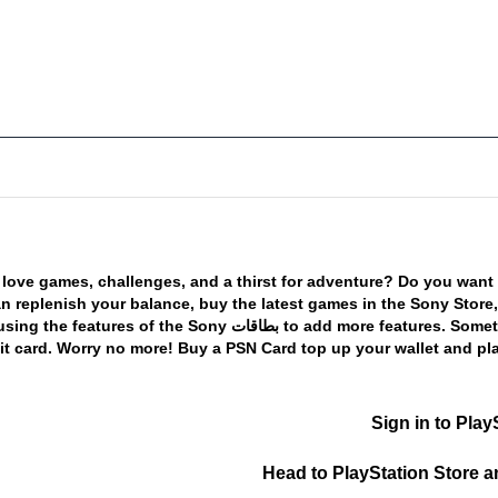
love
games,
challenges,
and
a
thirst
for
adventure?
Do
you
want
an
replenish
your
balance,
buy
the
latest
games
in
the
Sony
Store,
Somet
features.
more
add
to
بطاقات
Sony
the
of
features
the
using
it
card.
Worry
no
more!
Buy
a
PSN Card
top
up
your
wallet
and
pl