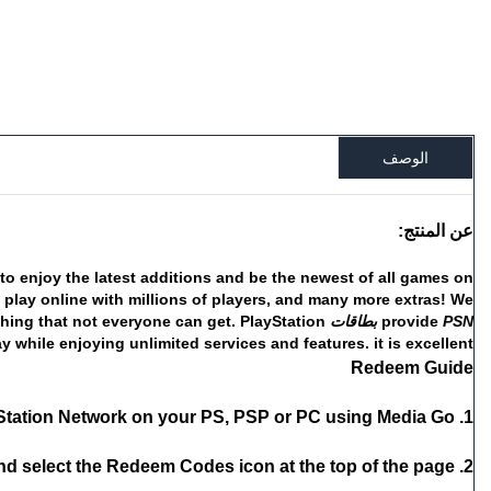
الوصف
عن المنتج:
to
enjoy
the
latest
additions
and
be
the
newest
of
all
games
on
play
online
with
millions
of
players,
and
many
more
extras!
We
PSN
provide
بطاقات
PlayStation
get.
can
everyone
not
that
hing
ay
while
enjoying
unlimited
services
and
features.
it
is
excellent.
Redeem Guide
1. Sign in to PlayStation Network on your PS, PSP or PC using Media Go
2. Head to PlayStation Store and select the Redeem Codes icon at the top of the page