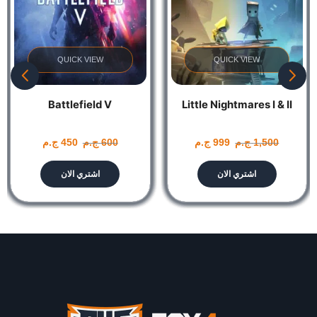
QUICK VIEW
QUICK VIEW
Battlefield V
Little Nightmares I & II
1,500
ج.م
999
ج.م
600
ج.م
450
ج.م
اشتري الان
اشتري الان